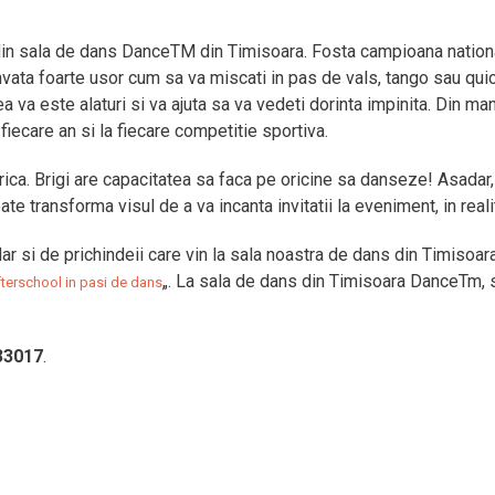
ii din sala de dans DanceTM din Timisoara. Fosta campioana nation
invata foarte usor cum sa va miscati in pas de vals, tango sau qui
, ea va este alaturi si va ajuta sa va vedeti dorinta impinita. Din ma
 fiecare an si la fiecare competitie sportiva.
 frica. Brigi are capacitatea sa faca pe oricine sa danseze! Asadar
e transforma visul de a va incanta invitatii la eveniment, in reali
ar si de prichindeii care vin la sala noastra de dans din Timisoara
„. La sala de dans din Timisoara DanceTm, 
terschool in pasi de dans
33017
.