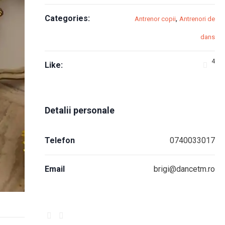
Categories:
,
Antrenor copii
Antrenori de
dans
4
Like:
Detalii personale
Telefon
0740033017
Email
brigi@dancetm.ro