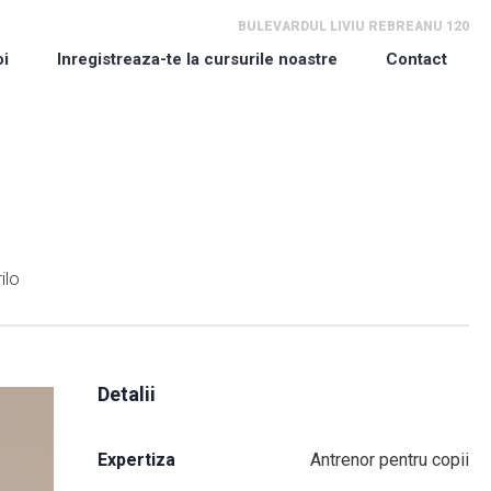
BULEVARDUL LIVIU REBREANU 120
oi
Inregistreaza-te la cursurile noastre
Contact
ilo
Detalii
Expertiza
Antrenor pentru copii