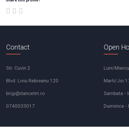
Contact
Open Ho
Str. Cuvin 2
Luni/Miercu
Blvd. Liviu Rebreanu 120
Marti/Joi 1
brigi@dancetm.ro
Sambata - I
0740033017
Duminica - 