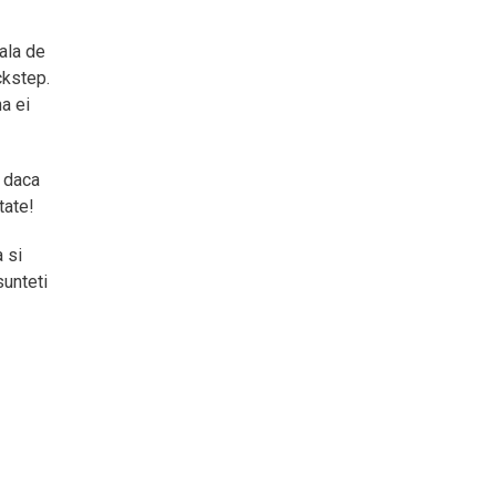
ala de
ckstep.
na ei
, daca
tate!
 si
sunteti