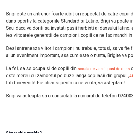
Brigi este un antrenor foarte iubit si respectat de catre cop
dans sportiv la categoriile Standard si Latino, Brigi va poate 
Sau, daca va doriti sa invatati pasii fierbinti ai dansului latino
ies viitoarele generatii de campioni, copiii ce ne fac mandri in
Desi antreneaza viitorii campioni, nu trebuie, totusi, sa va fie
ai un eveniment important, asa cum este o nunta, Brigite va poat
La fel, ea se ocupa si de copiii din
d
scoala de vara in pasi de dans
este mereu cu zambetul pe buze langa copilasii din grupul „
Af
toti bineveniti! Fie chiar si pentru a ne vizita, va asteptam!
Brigi va asteapta sa o contactati la numarul de telefon
07400
Share this profile?