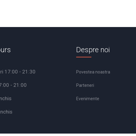
urs
Despre noi
ri 17:00 - 21:30
Povestea noastra
7:00 - 21:00
Parteneri
nchis
Evenimente
Inchis