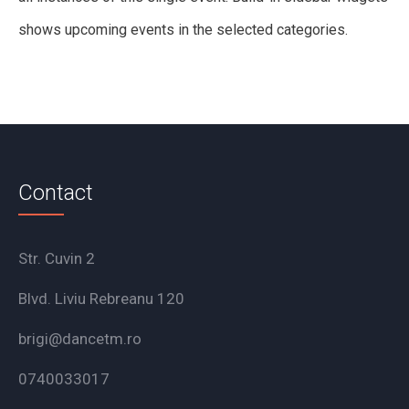
shows upcoming events in the selected categories.
Contact
Str. Cuvin 2
Blvd. Liviu Rebreanu 120
brigi@dancetm.ro
0740033017